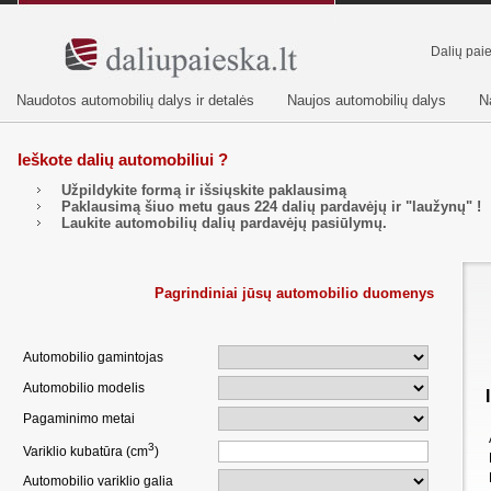
Dalių pai
Naudotos automobilių dalys ir detalės
Naujos automobilių dalys
N
Ieškote dalių automobiliui ?
Užpildykite formą ir išsiųskite paklausimą
Paklausimą šiuo metu gaus
224
dalių pardavėjų ir "laužynų" !
Laukite automobilių dalių pardavėjų pasiūlymų.
Pagrindiniai jūsų automobilio duomenys
Automobilio gamintojas
Automobilio modelis
Pagaminimo metai
3
Variklio kubatūra (cm
)
Automobilio variklio galia