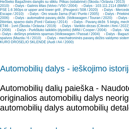
Hečbeko Bagažinės dangtis su stiklu. Pilkas (sidabrinė) (Škoda / Octavia / 2013)
2010)
Dalys - Galinis tiltas (Volvo / V50 / 2004)
Dalys - 103.111.2114 (BMW /
PSE 1.6 360ps or upper and lower grill , (Peugeot / 508 / 2020)
Dalys - Merced
Escape / 2010)
Dalys - Oro srauto žarna (Fiat / Punto / 2005)
Dalys - Priekin
2006)
Dalys - automatinė pavarų dėžė. (Volkswagen / Touran / 2020)
Dalys -
žibintas, sparno dalis (Ford / Galaxy / 2014)
Dalys - Pavarų dėžė. 5 bėgių, mec
ET46 - 1vnt (Škoda / Octavia / 2019)
Dalys - Variklio dirzas (Citroën / Ami / 2022
/ 2006)
Dalys - Purkštuko laikiklis (dyzelio) (MINI / Cooper / 2004)
Dalys - Va
Dalys - dešinys priekinis sparnas (Volkswagen / Passat / 2004)
Dalys - Bagazi
spalvos (Mazda / 6 / 2010)
Dalys - mechatroninės pavarų dėžės valdymo sistema
KURO DROSELIO SKLENDĖ (Audi / A4 / 2000)
Automobilių dalys - ieškojimo istori
Automobilių dalių paieška - Naudot
originalios automobilių dalys neori
automobilių dalys automobilių detal