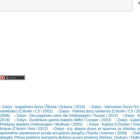
Dalys - bagažinės durys (Škoda / Octavia / 2019)
Dalys - Vairuotojo Durys f10
varikliuko) (Citroën / C5 / 2002)
Dalys - Vidinės durų rankenos (Citroën / C5 / 2
2008)
Dalys - Oro pagalves vaire rite (Volkswagen / Touran / 2015)
Dalys - K
2018)
Dalys - Duslintuvo galinis bakelis (MINI / Cooper / 2003)
Dalys - katal
Prietaisų skydelis (Volkswagen / Multivan / 2005)
Dalys - Kablys (Chrysler / To
blokas (Citroën / Ami / 2022)
Dalys - d.p. abejos durys, pr sparnas, pr zibintas, p
apšvietimo plastmasinė juosta ant galinio dangčio (Toyota / Avensis / 2008)
Dal
dangtis, Pilnas priekinis bamperis,dešines puses priekinis žibintas, (Subaru / Outb