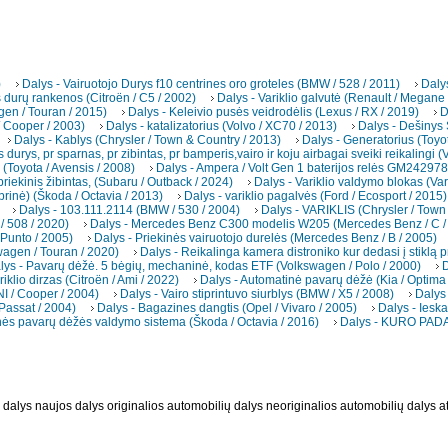
)
Dalys - Vairuotojo Durys f10 centrines oro groteles (BMW / 528 / 2011)
Daly
s durų rankenos (Citroën / C5 / 2002)
Dalys - Variklio galvutė (Renault / Megane
gen / Touran / 2015)
Dalys - Keleivio pusės veidrodėlis (Lexus / RX / 2019)
D
/ Cooper / 2003)
Dalys - katalizatorius (Volvo / XC70 / 2013)
Dalys - Dešinys
Dalys - Kablys (Chrysler / Town & Country / 2013)
Dalys - Generatorius (Toyot
s durys, pr sparnas, pr zibintas, pr bamperis,vairo ir koju airbagai sveiki reikalingi 
(Toyota / Avensis / 2008)
Dalys - Ampera / Volt Gen 1 baterijos relės GM242978
riekinis žibintas, (Subaru / Outback / 2024)
Dalys - Variklio valdymo blokas (Var
brinė) (Škoda / Octavia / 2013)
Dalys - variklio pagalvės (Ford / Ecosport / 2015)
Dalys - 103.111.2114 (BMW / 530 / 2004)
Dalys - VARIKLIS (Chrysler / Town
/ 508 / 2020)
Dalys - Mercedes Benz C300 modelis W205 (Mercedes Benz / C /
 Punto / 2005)
Dalys - Priekinės vairuotojo durelės (Mercedes Benz / B / 2005)
wagen / Touran / 2020)
Dalys - Reikalinga kamera distroniko kur dedasi į stiklą pr
lys - Pavarų dėžė. 5 bėgių, mechaninė, kodas ETF (Volkswagen / Polo / 2000)
D
riklio dirzas (Citroën / Ami / 2022)
Dalys - Automatinė pavarų dėžė (Kia / Optima
INI / Cooper / 2004)
Dalys - Vairo stiprintuvo siurblys (BMW / X5 / 2008)
Dalys 
Passat / 2004)
Dalys - Bagazines dangtis (Opel / Vivaro / 2005)
Dalys - Iesk
nės pavarų dėžės valdymo sistema (Škoda / Octavia / 2016)
Dalys - KURO PADA
dalys naujos dalys originalios automobilių dalys neoriginalios automobilių dalys a