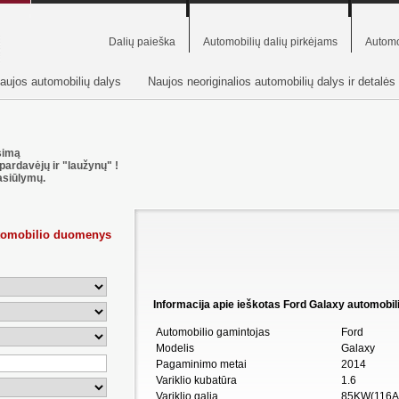
Dalių paieška
Automobilių dalių pirkėjams
Automo
aujos automobilių dalys
Naujos neoriginalios automobilių dalys ir detalės
usimą
pardavėjų ir "laužynų" !
asiūlymų.
utomobilio duomenys
Informacija apie ieškotas Ford Galaxy automobilio
Automobilio gamintojas
Ford
Modelis
Galaxy
Pagaminimo metai
2014
Variklio kubatūra
1.6
Variklio galia
85KW(116A