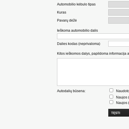
Automobilio kėbulo tipas
Kuras
Pavarų dėžė
Ieškoma automobilio dalis
Dalies kodas (neprivaloma)
Kitos ieškomos dalys, papildoma informacija 
Autodalių būsena:
Naudoto
Naujos (
Naujos (
TĘSTI