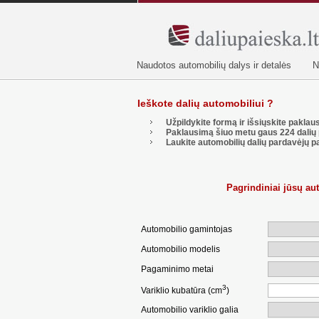
Naudotos automobilių dalys ir detalės
N
Ieškote dalių automobiliui ?
Užpildykite formą ir išsiųskite pakla
Paklausimą šiuo metu gaus
224
dalių 
Laukite automobilių dalių pardavėjų p
Pagrindiniai jūsų a
Automobilio gamintojas
Automobilio modelis
Pagaminimo metai
3
Variklio kubatūra (cm
)
Automobilio variklio galia