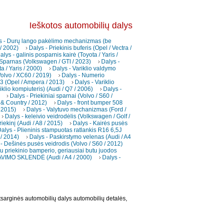
Ieškotos automobilių dalys
s - Durų lango pakėlimo mechanizmas (be
 / 2002)
Dalys - Priekinis buferis (Opel / Vectra /
alys - galinis posparnis kairė (Toyota / Yaris /
 Sparnas (Volkswagen / GTI / 2023)
Dalys -
a / Yaris / 2000)
Dalys - Variklio valdymo
(Volvo / XC60 / 2019)
Dalys - Numerio
3 (Opel / Ampera / 2013)
Dalys - Variklio
iklio kompiuteris) (Audi / Q7 / 2006)
Dalys -
Dalys - Priekiniai sparnai (Volvo / S60 /
 & Country / 2012)
Dalys - front bumper 508
 2015)
Dalys - Valytuvo mechanizmas (Ford /
Dalys - keleivio veidrodėlis (Volkswagen / Golf /
iekinį (Audi / A8 / 2015)
Dalys - Kairės pusės
alys - Plieninis stampuotas ratlankis R16 6,5J
 / 2014)
Dalys - Paskirstymo velenas (Audi / A4
- Dešinės pusės veidrodis (Volvo / S60 / 2012)
au priekinio bamperio, geriausiai butu juodos
VIMO SKLENDĖ (Audi / A4 / 2000)
Dalys -
tsarginės automobilių dalys automobilių detalės,