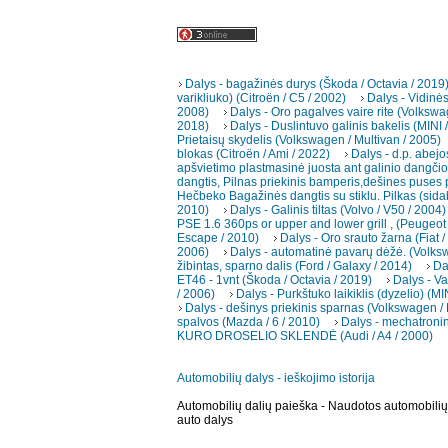
Dalys - bagažinės durys (Škoda / Octavia / 2019
varikliuko) (Citroën / C5 / 2002)
Dalys - Vidinė
2008)
Dalys - Oro pagalves vaire rite (Volkswa
2018)
Dalys - Duslintuvo galinis bakelis (MINI 
Prietaisų skydelis (Volkswagen / Multivan / 2005)
blokas (Citroën / Ami / 2022)
Dalys - d.p. abejo
apšvietimo plastmasinė juosta ant galinio dangčio 
dangtis, Pilnas priekinis bamperis,dešines puses p
Hečbeko Bagažinės dangtis su stiklu. Pilkas (sida
2010)
Dalys - Galinis tiltas (Volvo / V50 / 2004)
PSE 1.6 360ps or upper and lower grill , (Peugeot 
Escape / 2010)
Dalys - Oro srauto žarna (Fiat /
2006)
Dalys - automatinė pavarų dėžė. (Volks
žibintas, sparno dalis (Ford / Galaxy / 2014)
Da
ET46 - 1vnt (Škoda / Octavia / 2019)
Dalys - Va
/ 2006)
Dalys - Purkštuko laikiklis (dyzelio) (M
Dalys - dešinys priekinis sparnas (Volkswagen / 
spalvos (Mazda / 6 / 2010)
Dalys - mechatroni
KURO DROSELIO SKLENDĖ (Audi / A4 / 2000)
Automobilių dalys - ieškojimo istorija
Automobilių dalių paieška - Naudotos automobilių 
auto dalys