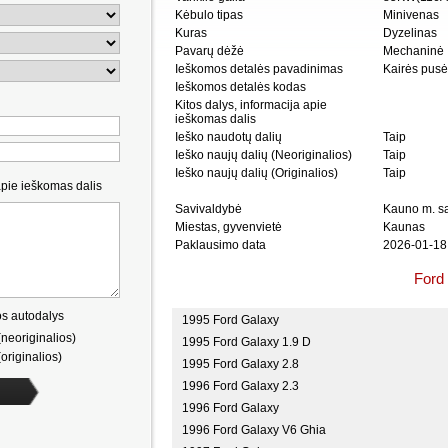
Kėbulo tipas
Minivenas
Kuras
Dyzelinas
Pavarų dėžė
Mechaninė
Ieškomos detalės pavadinimas
Kairės pusės
Ieškomos detalės kodas
Kitos dalys, informacija apie
ieškomas dalis
Ieško naudotų dalių
Taip
Ieško naujų dalių (Neoriginalios)
Taip
Ieško naujų dalių (Originalios)
Taip
apie ieškomas dalis
Savivaldybė
Kauno m. sa
Miestas, gyvenvietė
Kaunas
Paklausimo data
2026-01-18
Ford 
s autodalys
1995 Ford Galaxy
neoriginalios)
1995 Ford Galaxy 1.9 D
originalios)
1995 Ford Galaxy 2.8
1996 Ford Galaxy 2.3
1996 Ford Galaxy
1996 Ford Galaxy V6 Ghia