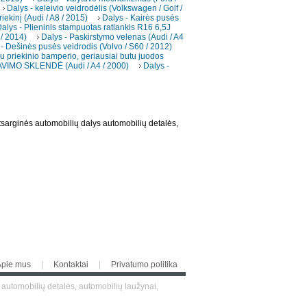
Dalys - keleivio veidrodėlis (Volkswagen / Golf /
iekinį (Audi / A8 / 2015)
Dalys - Kairės pusės
alys - Plieninis stampuotas ratlankis R16 6,5J
 / 2014)
Dalys - Paskirstymo velenas (Audi / A4
- Dešinės pusės veidrodis (Volvo / S60 / 2012)
au priekinio bamperio, geriausiai butu juodos
VIMO SKLENDĖ (Audi / A4 / 2000)
Dalys -
tsarginės automobilių dalys automobilių detalės,
Apie mus
|
Kontaktai
|
Privatumo politika
 automobilių detalės, automobilių laužynai,