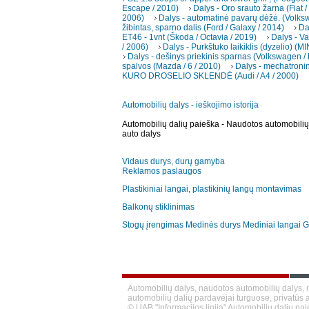
Escape / 2010)
Dalys - Oro srauto žarna (Fiat /
2006)
Dalys - automatinė pavarų dėžė. (Volks
žibintas, sparno dalis (Ford / Galaxy / 2014)
Da
ET46 - 1vnt (Škoda / Octavia / 2019)
Dalys - Va
/ 2006)
Dalys - Purkštuko laikiklis (dyzelio) (M
Dalys - dešinys priekinis sparnas (Volkswagen / 
spalvos (Mazda / 6 / 2010)
Dalys - mechatroni
KURO DROSELIO SKLENDĖ (Audi / A4 / 2000)
Automobilių dalys - ieškojimo istorija
Automobilių dalių paieška - Naudotos automobilių 
auto dalys
Vidaus durys, durų gamyba
Reklamos paslaugos
Plastikiniai langai, plastikinių langų montavimas
Balkonų stiklinimas
Stogų įrengimas
Medinės durys
Mediniai langai
G
Automobilių dalys, naudotos automobilių dalys, n
automobilių dalių pardavėjai turguose, privatūs a
© UAB "Informacijos linija" Automobilių dalių pa