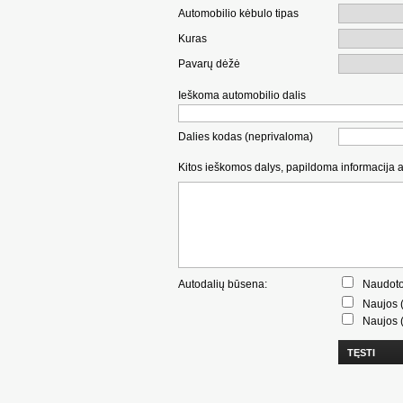
Automobilio kėbulo tipas
Kuras
Pavarų dėžė
Ieškoma automobilio dalis
Dalies kodas (neprivaloma)
Kitos ieškomos dalys, papildoma informacija 
Autodalių būsena:
Naudoto
Naujos (
Naujos (
TĘSTI