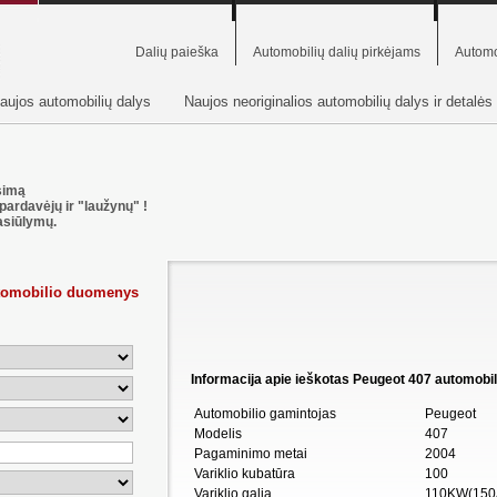
Dalių paieška
Automobilių dalių pirkėjams
Automo
aujos automobilių dalys
Naujos neoriginalios automobilių dalys ir detalės
usimą
pardavėjų ir "laužynų" !
asiūlymų.
utomobilio duomenys
Informacija apie ieškotas Peugeot 407 automobilio
Automobilio gamintojas
Peugeot
Modelis
407
Pagaminimo metai
2004
Variklio kubatūra
100
Variklio galia
110KW(150