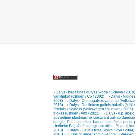
Dalys - bagažinės durys (Škoda / Octavia / 2019
varikliuko) (Citroën / C5 / 2002)
Dalys - Vidinė
2008)
Dalys - Oro pagalves vaire rite (Volkswa
2018)
Dalys - Duslintuvo galinis bakelis (MINI 
Prietaisų skydelis (Volkswagen / Multivan / 2005)
blokas (Citroën / Ami / 2022)
Dalys - d.p. abejo
apšvietimo plastmasinė juosta ant galinio dangčio 
dangtis, Pilnas priekinis bamperis,dešines puses p
Hečbeko Bagažinės dangtis su stiklu. Pilkas (sida
2010)
Dalys - Galinis tiltas (Volvo / V50 / 2004)
PSE 1.6 360ps or upper and lower grill , (Peugeot 