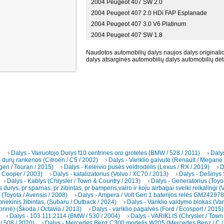
2004 Peugeot 407 SW 2.0
2004 Peugeot 407 2.0 HDi FAP Esplanade
2004 Peugeot 407 3.0 V6 Platinum
2004 Peugeot 407 SW 1.8
Naudotos automobilių dalys naujos dalys originalio
dalys atsarginės automobilių dalys automobilių det
)
Dalys - Vairuotojo Durys f10 centrines oro groteles (BMW / 528 / 2011)
Daly
s durų rankenos (Citroën / C5 / 2002)
Dalys - Variklio galvutė (Renault / Megane
gen / Touran / 2015)
Dalys - Keleivio pusės veidrodėlis (Lexus / RX / 2019)
D
/ Cooper / 2003)
Dalys - katalizatorius (Volvo / XC70 / 2013)
Dalys - Dešinys
Dalys - Kablys (Chrysler / Town & Country / 2013)
Dalys - Generatorius (Toyot
s durys, pr sparnas, pr zibintas, pr bamperis,vairo ir koju airbagai sveiki reikalingi 
(Toyota / Avensis / 2008)
Dalys - Ampera / Volt Gen 1 baterijos relės GM242978
riekinis žibintas, (Subaru / Outback / 2024)
Dalys - Variklio valdymo blokas (Var
brinė) (Škoda / Octavia / 2013)
Dalys - variklio pagalvės (Ford / Ecosport / 2015)
Dalys - 103.111.2114 (BMW / 530 / 2004)
Dalys - VARIKLIS (Chrysler / Town
/ 508 / 2020)
Dalys - Mercedes Benz C300 modelis W205 (Mercedes Benz / C /