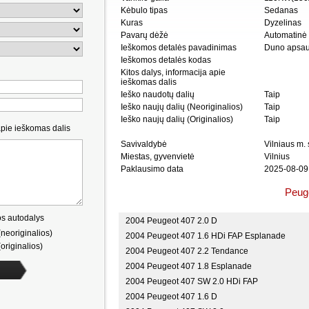
Kėbulo tipas
Sedanas
Kuras
Dyzelinas
Pavarų dėžė
Automatinė
Ieškomos detalės pavadinimas
Duno apsau
Ieškomos detalės kodas
Kitos dalys, informacija apie
ieškomas dalis
Ieško naudotų dalių
Taip
Ieško naujų dalių (Neoriginalios)
Taip
Ieško naujų dalių (Originalios)
Taip
apie ieškomas dalis
Savivaldybė
Vilniaus m. 
Miestas, gyvenvietė
Vilnius
Paklausimo data
2025-08-09
Peuge
s autodalys
2004 Peugeot 407 2.0 D
neoriginalios)
2004 Peugeot 407 1.6 HDi FAP Esplanade
originalios)
2004 Peugeot 407 2.2 Tendance
2004 Peugeot 407 1.8 Esplanade
2004 Peugeot 407 SW 2.0 HDi FAP
2004 Peugeot 407 1.6 D