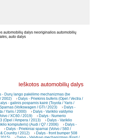
s automobilių dalys neoriginalios automobilių
alės, auto dalys
Ieškotos automobilių dalys
s - Durų lango pakėlimo mechanizmas (be
 / 2002)
Dalys - Priekinis buferis (Opel / Vectra /
alys - galinis posparnis kairė (Toyota / Yaris /
 Sparnas (Volkswagen / GTI / 2023)
Dalys -
a / Yaris / 2000)
Dalys - Variklio valdymo
(Volvo / XC60 / 2019)
Dalys - Numerio
3 (Opel / Ampera / 2013)
Dalys - Variklio
iklio kompiuteris) (Audi / Q7 / 2006)
Dalys -
Dalys - Priekiniai sparnai (Volvo / S60 /
 & Country / 2012)
Dalys - front bumper 508
 2015)
Dalys - Valytuvo mechanizmas (Ford /