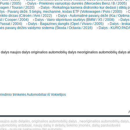
 Punto / 2005)
Dalys - Priekinės vairuotojo durelės (Mercedes Benz / B / 2005)
wagen / Touran / 2020)
Dalys - Reikalinga kamera distroniko kur dedasi į stiklą pr
lys - Pavarų dėžė. 5 bėgių, mechaninė, kodas ETF (Volkswagen / Polo / 2000)
D
riklio dirzas (Citroën / Ami / 2022)
Dalys - Automatinė pavarų dėžė (Kia / Optima
INI / Cooper / 2004)
Dalys - Vairo stiprintuvo siurblys (BMW / X5 / 2008)
Dalys 
Passat / 2004)
Dalys - Bagazines dangtis (Opel / Vivaro / 2005)
Dalys - Iesk
nės pavarų dėžės valdymo sistema (Škoda / Octavia / 2016)
Dalys - KURO PADA
dalys naujos dalys originalios automobilių dalys neoriginalios automobilių dalys a
rindinio trinkelės
Automobiliai iš Vokietijos
aujos auto detalės, originalios automobilių dalys , neoriginalios automobilių dalys,
utomobilių ardytojai, naujų dalių ir detalių tiekimo įmonės, dalių parduotuvės
ieška - nusiųsk paklausimą dėl autodalių.