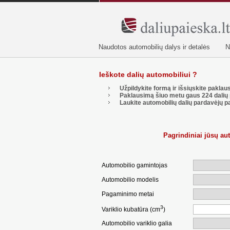
Naudotos automobilių dalys ir detalės
N
Ieškote dalių automobiliui ?
Užpildykite formą ir išsiųskite pakla
Paklausimą šiuo metu gaus
224
dalių 
Laukite automobilių dalių pardavėjų p
Pagrindiniai jūsų a
Automobilio gamintojas
Automobilio modelis
Pagaminimo metai
3
Variklio kubatūra (cm
)
Automobilio variklio galia