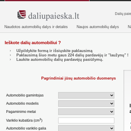
Dalių pai
Naudotos automobilių dalys ir detalės
Naujos automobilių dalys
N
Ieškote dalių automobiliui ?
Užpildykite formą ir išsiųskite paklausimą
Paklausimą šiuo metu gaus
224
dalių pardavėjų ir "laužynų" !
Laukite automobilių dalių pardavėjų pasiūlymų.
Pagrindiniai jūsų automobilio duomenys
Automobilio gamintojas
Automobilio modelis
Pagaminimo metai
3
Variklio kubatūra (cm
)
Automobilio variklio galia