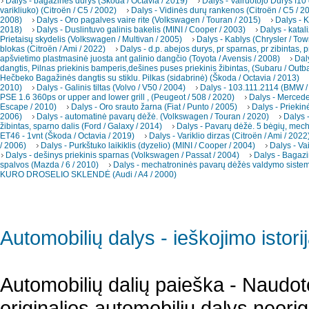
Dalys - bagažinės durys (Škoda / Octavia / 2019)
Dalys - Vairuotojo Durys f10
varikliuko) (Citroën / C5 / 2002)
Dalys - Vidinės durų rankenos (Citroën / C5 / 2
2008)
Dalys - Oro pagalves vaire rite (Volkswagen / Touran / 2015)
Dalys - K
2018)
Dalys - Duslintuvo galinis bakelis (MINI / Cooper / 2003)
Dalys - katal
Prietaisų skydelis (Volkswagen / Multivan / 2005)
Dalys - Kablys (Chrysler / To
blokas (Citroën / Ami / 2022)
Dalys - d.p. abejos durys, pr sparnas, pr zibintas, p
apšvietimo plastmasinė juosta ant galinio dangčio (Toyota / Avensis / 2008)
Dal
dangtis, Pilnas priekinis bamperis,dešines puses priekinis žibintas, (Subaru / Outb
Hečbeko Bagažinės dangtis su stiklu. Pilkas (sidabrinė) (Škoda / Octavia / 2013)
2010)
Dalys - Galinis tiltas (Volvo / V50 / 2004)
Dalys - 103.111.2114 (BMW /
PSE 1.6 360ps or upper and lower grill , (Peugeot / 508 / 2020)
Dalys - Merced
Escape / 2010)
Dalys - Oro srauto žarna (Fiat / Punto / 2005)
Dalys - Priekin
2006)
Dalys - automatinė pavarų dėžė. (Volkswagen / Touran / 2020)
Dalys -
žibintas, sparno dalis (Ford / Galaxy / 2014)
Dalys - Pavarų dėžė. 5 bėgių, mec
ET46 - 1vnt (Škoda / Octavia / 2019)
Dalys - Variklio dirzas (Citroën / Ami / 2022
/ 2006)
Dalys - Purkštuko laikiklis (dyzelio) (MINI / Cooper / 2004)
Dalys - Va
Dalys - dešinys priekinis sparnas (Volkswagen / Passat / 2004)
Dalys - Bagazi
spalvos (Mazda / 6 / 2010)
Dalys - mechatroninės pavarų dėžės valdymo sistema
KURO DROSELIO SKLENDĖ (Audi / A4 / 2000)
Automobilių dalys - ieškojimo istori
Automobilių dalių paieška - Naudot
originalios automobilių dalys neori