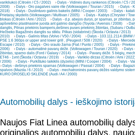
varikliuko) (Citroën / C5 / 2002)
Dalys - Vidinės durų rankenos (Citroën / C5 / 2
2008)
Dalys - Oro pagalves vaire rite (Volkswagen / Touran / 2015)
Dalys - K
2018)
Dalys - Duslintuvo galinis bakelis (MINI / Cooper / 2003)
Dalys - katal
Prietaisų skydelis (Volkswagen / Multivan / 2005)
Dalys - Kablys (Chrysler / To
blokas (Citroën / Ami / 2022)
Dalys - d.p. abejos durys, pr sparnas, pr zibintas, p
apšvietimo plastmasinė juosta ant galinio dangčio (Toyota / Avensis / 2008)
Dal
dangtis, Pilnas priekinis bamperis,dešines puses priekinis žibintas, (Subaru / Outb
Hečbeko Bagažinės dangtis su stiklu. Pilkas (sidabrinė) (Škoda / Octavia / 2013)
2010)
Dalys - Galinis tiltas (Volvo / V50 / 2004)
Dalys - 103.111.2114 (BMW /
PSE 1.6 360ps or upper and lower grill , (Peugeot / 508 / 2020)
Dalys - Merced
Escape / 2010)
Dalys - Oro srauto žarna (Fiat / Punto / 2005)
Dalys - Priekin
2006)
Dalys - automatinė pavarų dėžė. (Volkswagen / Touran / 2020)
Dalys -
žibintas, sparno dalis (Ford / Galaxy / 2014)
Dalys - Pavarų dėžė. 5 bėgių, mec
ET46 - 1vnt (Škoda / Octavia / 2019)
Dalys - Variklio dirzas (Citroën / Ami / 2022
/ 2006)
Dalys - Purkštuko laikiklis (dyzelio) (MINI / Cooper / 2004)
Dalys - Va
Dalys - dešinys priekinis sparnas (Volkswagen / Passat / 2004)
Dalys - Bagazi
spalvos (Mazda / 6 / 2010)
Dalys - mechatroninės pavarų dėžės valdymo sistema
KURO DROSELIO SKLENDĖ (Audi / A4 / 2000)
Automobilių dalys - ieškojimo istori
Naujos Fiat Linea automobilių daly
originalios automobilių dalys, nauj