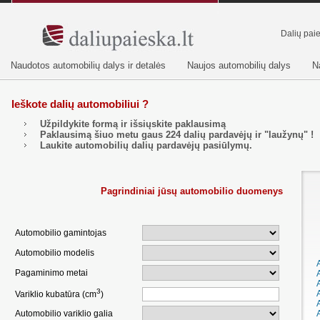
Dalių pai
Naudotos automobilių dalys ir detalės
Naujos automobilių dalys
N
Ieškote dalių automobiliui ?
Užpildykite formą ir išsiųskite paklausimą
Paklausimą šiuo metu gaus
224
dalių pardavėjų ir "laužynų" !
Laukite automobilių dalių pardavėjų pasiūlymų.
Pagrindiniai jūsų automobilio duomenys
Automobilio gamintojas
Automobilio modelis
Pagaminimo metai
3
Variklio kubatūra (cm
)
Automobilio variklio galia