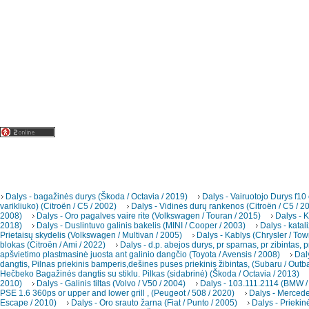
Dalys - bagažinės durys (Škoda / Octavia / 2019)
Dalys - Vairuotojo Durys f10
varikliuko) (Citroën / C5 / 2002)
Dalys - Vidinės durų rankenos (Citroën / C5 / 2
2008)
Dalys - Oro pagalves vaire rite (Volkswagen / Touran / 2015)
Dalys - K
2018)
Dalys - Duslintuvo galinis bakelis (MINI / Cooper / 2003)
Dalys - katal
Prietaisų skydelis (Volkswagen / Multivan / 2005)
Dalys - Kablys (Chrysler / To
blokas (Citroën / Ami / 2022)
Dalys - d.p. abejos durys, pr sparnas, pr zibintas, p
apšvietimo plastmasinė juosta ant galinio dangčio (Toyota / Avensis / 2008)
Dal
dangtis, Pilnas priekinis bamperis,dešines puses priekinis žibintas, (Subaru / Outb
Hečbeko Bagažinės dangtis su stiklu. Pilkas (sidabrinė) (Škoda / Octavia / 2013)
2010)
Dalys - Galinis tiltas (Volvo / V50 / 2004)
Dalys - 103.111.2114 (BMW /
PSE 1.6 360ps or upper and lower grill , (Peugeot / 508 / 2020)
Dalys - Merced
Escape / 2010)
Dalys - Oro srauto žarna (Fiat / Punto / 2005)
Dalys - Priekin