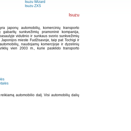
Isuzu Wizard
Isuzu ZXS
Isuzu
 yra japonų automobilių, komercinių transporto
ių gabaritų sunkvežimių pramoninė kompanija,
 pasaulyje vidutinio ir sunkaus svorio sunkvežimių
s Japonijos mieste Fudžisavoje, taip pat Tochigi ir
automobilių, naudojamų komercijoje ir dyzelinių
ariklių vien 2003 m., kurie pasklido transporto
lės
etalės
 reikiamą automobilio dalį. Visi automobilių dalių