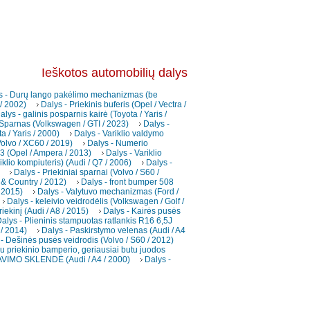
Ieškotos automobilių dalys
s - Durų lango pakėlimo mechanizmas (be
 / 2002)
Dalys - Priekinis buferis (Opel / Vectra /
alys - galinis posparnis kairė (Toyota / Yaris /
 Sparnas (Volkswagen / GTI / 2023)
Dalys -
a / Yaris / 2000)
Dalys - Variklio valdymo
(Volvo / XC60 / 2019)
Dalys - Numerio
3 (Opel / Ampera / 2013)
Dalys - Variklio
iklio kompiuteris) (Audi / Q7 / 2006)
Dalys -
Dalys - Priekiniai sparnai (Volvo / S60 /
 & Country / 2012)
Dalys - front bumper 508
 2015)
Dalys - Valytuvo mechanizmas (Ford /
Dalys - keleivio veidrodėlis (Volkswagen / Golf /
iekinį (Audi / A8 / 2015)
Dalys - Kairės pusės
alys - Plieninis stampuotas ratlankis R16 6,5J
 / 2014)
Dalys - Paskirstymo velenas (Audi / A4
- Dešinės pusės veidrodis (Volvo / S60 / 2012)
au priekinio bamperio, geriausiai butu juodos
VIMO SKLENDĖ (Audi / A4 / 2000)
Dalys -