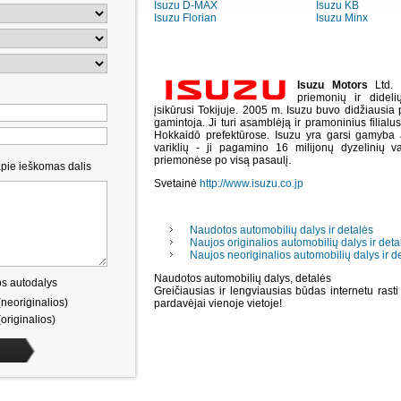
Isuzu D-MAX
Isuzu KB
Isuzu Florian
Isuzu Minx
Isuzu Motors
Ltd.
priemonių ir didel
įsikūrusi Tokijuje. 2005 m. Isuzu buvo didžiausia
gamintoja. Ji turi asamblėją ir pramoninius filialu
Hokkaidō prefektūrose. Isuzu yra garsi gamyba 
variklių - ji pagamino 16 milijonų dyzelinių v
priemonėse po visą pasaulį.
apie ieškomas dalis
Svetainė
http://www.isuzu.co.jp
Naudotos automobilių dalys ir detalės
Naujos originalios automobilių dalys ir deta
Naujos neoriginalios automobilių dalys ir d
Naudotos automobilių dalys, detalės
s autodalys
Greičiausias ir lengviausias būdas internetu rasti
neoriginalios)
pardavėjai vienoje vietoje!
originalios)