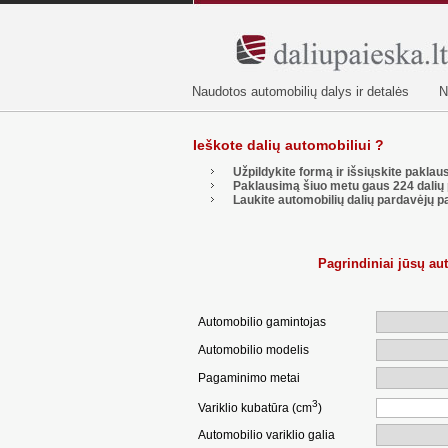
Naudotos automobilių dalys ir detalės
N
Ieškote dalių automobiliui ?
Užpildykite formą ir išsiųskite pakla
Paklausimą šiuo metu gaus
224
dalių 
Laukite automobilių dalių pardavėjų p
Pagrindiniai jūsų a
Automobilio gamintojas
Automobilio modelis
Pagaminimo metai
3
Variklio kubatūra (cm
)
Automobilio variklio galia