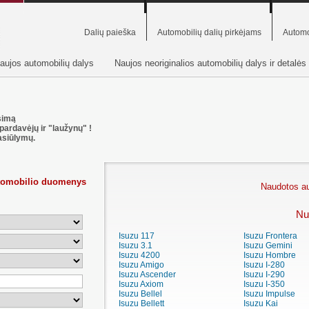
Dalių paieška
Automobilių dalių pirkėjams
Automo
aujos automobilių dalys
Naujos neoriginalios automobilių dalys ir detalės
usimą
pardavėjų ir "laužynų" !
asiūlymų.
utomobilio duomenys
Naudotos au
Nu
Isuzu 117
Isuzu Frontera
Isuzu 3.1
Isuzu Gemini
Isuzu 4200
Isuzu Hombre
Isuzu Amigo
Isuzu I-280
Isuzu Ascender
Isuzu I-290
Isuzu Axiom
Isuzu I-350
Isuzu Bellel
Isuzu Impulse
Isuzu Bellett
Isuzu Kai