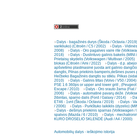
Dalys - bagažinės durys (Škoda / Octavia / 2019
varikliuko) (Citroën / C5 / 2002)
Dalys - Vidinė
2008)
Dalys - Oro pagalves vaire rite (Volkswa
2018)
Dalys - Duslintuvo galinis bakelis (MINI 
Prietaisų skydelis (Volkswagen / Multivan / 2005)
blokas (Citroën / Ami / 2022)
Dalys - d.p. abejo
apšvietimo plastmasinė juosta ant galinio dangčio 
dangtis, Pilnas priekinis bamperis,dešines puses p
Hečbeko Bagažinės dangtis su stiklu. Pilkas (sida
2010)
Dalys - Galinis tiltas (Volvo / V50 / 2004)
PSE 1.6 360ps or upper and lower grill , (Peugeot 
Escape / 2010)
Dalys - Oro srauto žarna (Fiat /
2006)
Dalys - automatinė pavarų dėžė. (Volks
žibintas, sparno dalis (Ford / Galaxy / 2014)
Da
ET46 - 1vnt (Škoda / Octavia / 2019)
Dalys - Va
/ 2006)
Dalys - Purkštuko laikiklis (dyzelio) (M
Dalys - dešinys priekinis sparnas (Volkswagen / 
spalvos (Mazda / 6 / 2010)
Dalys - mechatroni
KURO DROSELIO SKLENDĖ (Audi / A4 / 2000)
Automobilių dalys - ieškojimo istorija