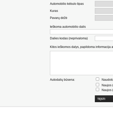
Automobilio kėbulo tipas
Kuras
Pavarų dėžė
Ieškoma automobilio dalis
Dalies kodas (neprivaloma)
Kitos ieškomos dalys, papildoma informacija 
Autodalių būsena:
Naudoto
Naujos (
Naujos (
TĘSTI