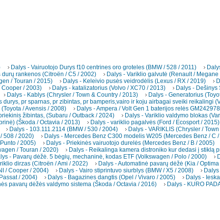
)
Dalys - Vairuotojo Durys f10 centrines oro groteles (BMW / 528 / 2011)
Daly
s durų rankenos (Citroën / C5 / 2002)
Dalys - Variklio galvutė (Renault / Megane
gen / Touran / 2015)
Dalys - Keleivio pusės veidrodėlis (Lexus / RX / 2019)
D
/ Cooper / 2003)
Dalys - katalizatorius (Volvo / XC70 / 2013)
Dalys - Dešinys
Dalys - Kablys (Chrysler / Town & Country / 2013)
Dalys - Generatorius (Toyot
s durys, pr sparnas, pr zibintas, pr bamperis,vairo ir koju airbagai sveiki reikalingi 
(Toyota / Avensis / 2008)
Dalys - Ampera / Volt Gen 1 baterijos relės GM242978
riekinis žibintas, (Subaru / Outback / 2024)
Dalys - Variklio valdymo blokas (Var
brinė) (Škoda / Octavia / 2013)
Dalys - variklio pagalvės (Ford / Ecosport / 2015)
Dalys - 103.111.2114 (BMW / 530 / 2004)
Dalys - VARIKLIS (Chrysler / Town
/ 508 / 2020)
Dalys - Mercedes Benz C300 modelis W205 (Mercedes Benz / C /
 Punto / 2005)
Dalys - Priekinės vairuotojo durelės (Mercedes Benz / B / 2005)
wagen / Touran / 2020)
Dalys - Reikalinga kamera distroniko kur dedasi į stiklą pr
lys - Pavarų dėžė. 5 bėgių, mechaninė, kodas ETF (Volkswagen / Polo / 2000)
D
riklio dirzas (Citroën / Ami / 2022)
Dalys - Automatinė pavarų dėžė (Kia / Optima
INI / Cooper / 2004)
Dalys - Vairo stiprintuvo siurblys (BMW / X5 / 2008)
Dalys 
Passat / 2004)
Dalys - Bagazines dangtis (Opel / Vivaro / 2005)
Dalys - Iesk
nės pavarų dėžės valdymo sistema (Škoda / Octavia / 2016)
Dalys - KURO PADA