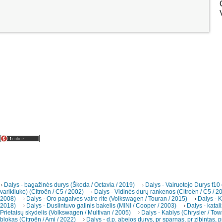
Dalys - bagažinės durys (Škoda / Octavia / 2019)
Dalys - Vairuotojo Durys f10
varikliuko) (Citroën / C5 / 2002)
Dalys - Vidinės durų rankenos (Citroën / C5 / 2
2008)
Dalys - Oro pagalves vaire rite (Volkswagen / Touran / 2015)
Dalys - K
2018)
Dalys - Duslintuvo galinis bakelis (MINI / Cooper / 2003)
Dalys - katal
Prietaisų skydelis (Volkswagen / Multivan / 2005)
Dalys - Kablys (Chrysler / To
blokas (Citroën / Ami / 2022)
Dalys - d.p. abejos durys, pr sparnas, pr zibintas, p