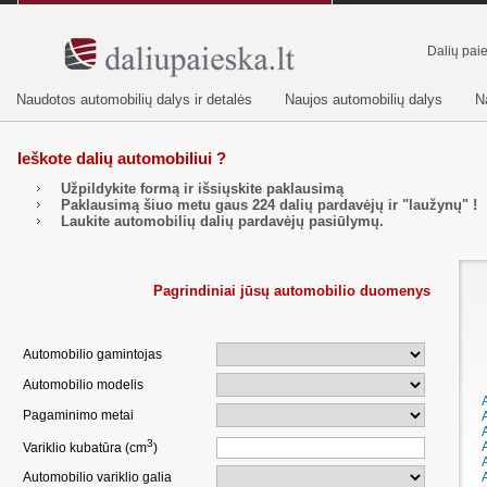
Dalių pai
Naudotos automobilių dalys ir detalės
Naujos automobilių dalys
N
Ieškote dalių automobiliui ?
Užpildykite formą ir išsiųskite paklausimą
Paklausimą šiuo metu gaus
224
dalių pardavėjų ir "laužynų" !
Laukite automobilių dalių pardavėjų pasiūlymų.
Pagrindiniai jūsų automobilio duomenys
Automobilio gamintojas
Automobilio modelis
Pagaminimo metai
3
Variklio kubatūra (cm
)
Automobilio variklio galia